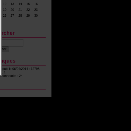
12
13
14
15
16
19
20
21
22
23
26
27
28
29
30
ercher
stiques
depuis le 06/04/2014 : 12798
 : 1
 connectés : 24