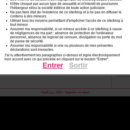
N'être choqué par aucun type de sexualité et m'interdit de poursuivre
10
11
l'hébergeur et/ou la société éditrice de toute action judiciaire.
17
18
Ne pas faire état de l'existence de ce site/blog et à ne pas en diffuser le
24
25
contenu à des mineurs.
Utiliser tous les moyens permettant d'empêcher l'accès de ce site/blog à
31
tout mineur.
Assumer ma responsabilité, si un mineur accède à ce site/blog à cause
Rech
de négligences de ma part : absence de protection de l'ordinateur
personnel, absence de logiciel de censure, divulgation ou perte du mot
de passe de sécurité.
Assumer ma responsabilité si une ou plusieurs de mes présentes
déclarations sont inexactes.
J'ai lu attentivement les paragraphes ci-dessus et signe électroniquement
mon accord avec ce qui précède en cliquant sur le bouton "Entrer".
Stati
Entrer
Sortir
Visiteurs 
Connectés
Record de
زير النساء
-
CGU
-
Signaler un abus