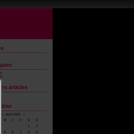
os
iques
l
ct
ers articles
drier
<
Août 2026
>
M
J
V
S
D
1
2
5
6
7
8
9